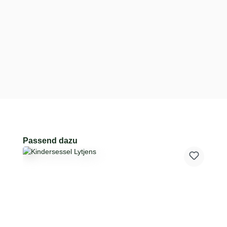
Produktgalerie überspringen
Passend dazu