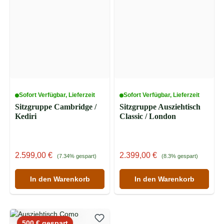
Sofort Verfügbar, Lieferzeit
Sofort Verfügbar, Lieferzeit
Sitzgruppe Cambridge /
Sitzgruppe Ausziehtisch
Kediri
Classic / London
Verkaufspreis:
Regulärer Preis:
Verkaufspreis:
Regulärer Preis:
2.599,00 €
2.399,00 €
(7.34% gespart)
(8.3% gespart)
In den Warenkorb
In den Warenkorb
Rabatt
500 € gespart