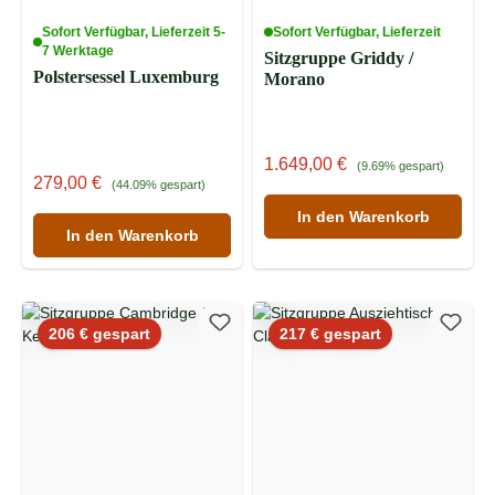
Sofort Verfügbar, Lieferzeit 5-
Sofort Verfügbar, Lieferzeit
7 Werktage
Sitzgruppe Griddy /
Polstersessel Luxemburg
Morano
Verkaufspreis:
Regulärer Preis:
1.649,00 €
(9.69% gespart)
Verkaufspreis:
Regulärer Preis:
279,00 €
(44.09% gespart)
In den Warenkorb
In den Warenkorb
Rabatt
Rabatt
206 € gespart
217 € gespart