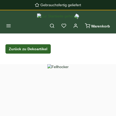
Gebrauchsfertig geliefert
Zum Hauptinhalt springen
Warenkorb
Zurück zu Dekoartikel
Bildergalerie überspringen